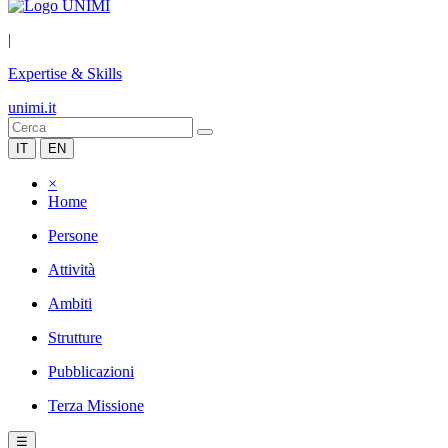
|
Expertise & Skills
unimi.it
IT
EN
×
Home
Persone
Attività
Ambiti
Strutture
Pubblicazioni
Terza Missione
☰