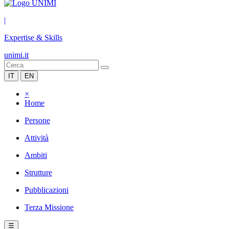
|
Expertise & Skills
unimi.it
IT
EN
×
Home
Persone
Attività
Ambiti
Strutture
Pubblicazioni
Terza Missione
☰