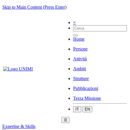
Skip to Main Content (Press Enter)
×
Home
Persone
Attività
Ambiti
Strutture
Pubblicazioni
Terza Missione
IT
EN
☰
Expertise & Skills