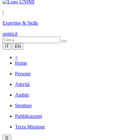
|
Expertise & Skills
unimi.it
IT
EN
×
Home
Persone
Attività
Ambiti
Strutture
Pubblicazioni
Terza Missione
☰