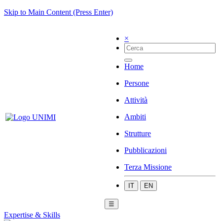
Skip to Main Content (Press Enter)
×
Home
Persone
Attività
Ambiti
Strutture
Pubblicazioni
Terza Missione
IT
EN
☰
Expertise & Skills